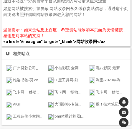
通过本站这个分类目录平台从而给您的网站带来巨大流量
如您网站被搜索引擎屏蔽,网站收录网永久缓存贵站信息，通过这个页
面浏览者照样借助网站收录网进入您的网站！
温馨提示：如果贵站想上百度，希望贵站能添加本页面为友情链接，
感谢您对本站的支持！
<a href="//neacg.cn" target="_blank">网站收录网</a>
相关站点
广州贷款公司_广州个人小额贷款_广州银行信用贷款_广州公积金贷款_广盛普惠
小桔影院-全网视频免费在线观看
嘿八影院-最新电影电视剧免费高清在线观看
维洛书签-羽.cn
IT屋工具网-好用的在线工具都在这里！
淘宝-2023年淘宝双十一大促攻略_双11红包天猫超市优惠劵秒杀免单商品
飞卡网 – 移动联通电信19元无限流量卡推荐_正规手机卡办理
飞卡网 – 移动联通电信19元无限流量卡推荐_正规手机卡办理
飞卡网 – 移动联通电信19元无限流量卡推荐_正规手机卡办理
AiQiji
大话财税-专注工商财税金融牌照领域代理机构！
嗷！技术笔记
工程造价小空间-每个造价员都关注的网站
bmi体重计算器|免费bmi在线计算器 - BMI标准计算器