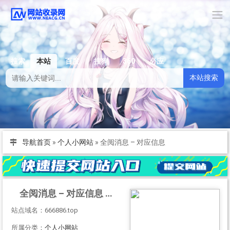
搜索
本站
百度
搜狗
360
必应
本站搜索
导航首页
»
个人小网站
»
全阅消息 – 对应信息
全阅消息 – 对应信息
站点域名：666886.top
所属分类：
个人小网站