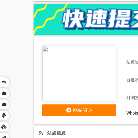
站点域名
百度
页
网
月浏览
站
网站直达
Who
站
区
站点信息
站