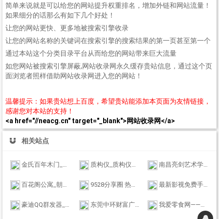
简单来说就是可以给您的网站提升权重排名，增加外链和网站流量！
如果细分的话那么有如下几个好处！
让您的网站更快、更多地被搜索引擎收录
让您的网站名称的关键词在搜索引擎的搜索结果的第一页甚至第一个
通过本站这个分类目录平台从而给您的网站带来巨大流量
如您网站被搜索引擎屏蔽,网站收录网永久缓存贵站信息，通过这个页
面浏览者照样借助网站收录网进入您的网站！
温馨提示：如果贵站想上百度，希望贵站能添加本页面为友情链接，
感谢您对本站的支持！
<a href="//neacg.cn" target="_blank">网站收录网</a>
相关站点
金氏百年木门_北京金氏百年木业有限责任公司
质构仪_质构仪测试参数_质构分析仪_流变仪,电子舌鼻-苏州保曼精密官方网站
南昌亮剑艺术学校-艺术学校-南昌美术学校-南昌画室-南昌美术培训
百花阁公寓_朝阳区会所_会所点评_北京sizu会所
9528分享圈 热爱网络互联网,收集资源,分享乐趣! - 虚拟的网络世界
最新影视免费手机在线观看,电影网
豪迪QQ群发器_微信群发器_2023群发助手软件免费使用
东莞中环财富广场-首页
我爱零食网——好吃又不贵的网红进口零食网站看这里