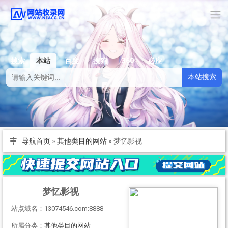
搜索
本站
百度
搜狗
360
必应
本站搜索
导航首页
»
其他类目的网站
»
梦忆影视
梦忆影视
站点域名：13074546.com:8888
所属分类：
其他类目的网站