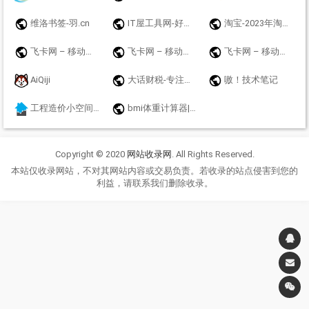
维洛书签-羽.cn
IT屋工具网-好用的在线工具都在这里！
淘宝-2023年淘宝双十一大促攻略_双11红包天猫超市优惠劵秒杀免单商品
飞卡网 – 移动联通电信19元无限流量卡推荐_正规手机卡办理
飞卡网 – 移动联通电信19元无限流量卡推荐_正规手机卡办理
飞卡网 – 移动联通电信19元无限流量卡推荐_正规手机卡办理
AiQiji
大话财税-专注工商财税金融牌照领域代理机构！
嗷！技术笔记
工程造价小空间-每个造价员都关注的网站
bmi体重计算器|免费bmi在线计算器 - BMI标准计算器
Copyright © 2020
网站收录网
. All Rights Reserved.
本站仅收录网站，不对其网站内容或交易负责。若收录的站点侵害到您的
利益，请联系我们删除收录。