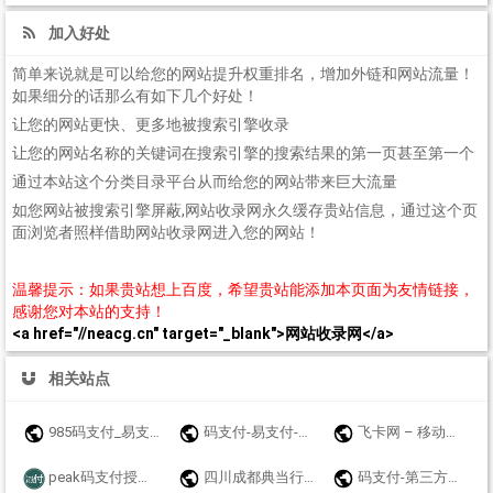
加入好处
简单来说就是可以给您的网站提升权重排名，增加外链和网站流量！
如果细分的话那么有如下几个好处！
让您的网站更快、更多地被搜索引擎收录
让您的网站名称的关键词在搜索引擎的搜索结果的第一页甚至第一个
通过本站这个分类目录平台从而给您的网站带来巨大流量
如您网站被搜索引擎屏蔽,网站收录网永久缓存贵站信息，通过这个页
面浏览者照样借助网站收录网进入您的网站！
温馨提示：如果贵站想上百度，希望贵站能添加本页面为友情链接，
感谢您对本站的支持！
<a href="//neacg.cn" target="_blank">网站收录网</a>
相关站点
985码支付_易支付_免挂码支付官网_即时到账聚合支付接口
码支付-易支付-源支付-聚合支付-我爱码支付
飞卡网 – 移动联通电信19元无限流量卡推荐_正规手机卡办理
peak码支付授权官网_一款优质的免挂码支付系统-peak码支付正版授权_一站式搭建_免签约免挂机免输入码支付
四川成都典当行公司|成都房产抵押典当|成都车辆质押典当|奢侈品手表黄金评估鉴定寄卖|大额短借垫资个人小额贷款联系方式：13548135501【官方网站】www.yicf.cn
码支付-第三方收款平台