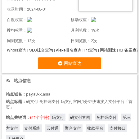
收录时间：2024-08-01
百度权重：
移动权重：
搜狗权重：
月浏览数：19次
周浏览数：12次
日浏览数：2次
Whois查询
|
SEO综合查询
|
Alexa排名查询
|
PR查询
|
网站测速
|
ICP备案查
网站直达
站点信息
站点域名：
pay.a8kk.asia
站点标题：
码支付-免挂码支付-码支付官网,1分钟快速接入支付平台「首
页」
站点关键词：
(41个字符)
码支付
码支付官网
免挂码支付
第三
方支付
支付系统
云付通
聚合支付
收款平台
支付接口