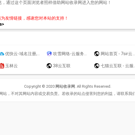
息，通过这个页面浏览者照样借助网站收录网进入您的网站！
面为友情链接，感谢您对本站的支持！
a>
优快云-域名注册,云服务器,商标注册等互联网基础业务服务商 - 优快云
吹雪网络-云服务器-高防云服务器-BGP服务器-高防服务器租用-海外云服务器-物理机-裸金属服务器
网站首页 - 7sir云计算
玉林云
38云互联
七猫云互联 - 云服务器_挂机宝_虚拟主机业务提供商
Copyright © 2020
网站收录网
. All Rights Reserved.
网站，不对其网站内容或交易负责。若收录的站点侵害到您的利益，请联系我