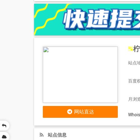
柠
站点域
百度
月浏览
网站直达
Who
页
站点信息
网