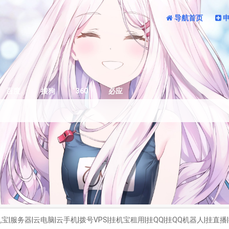
导航首页
百度
搜狗
360
必应
|服务器|云电脑|云手机|拨号VPS|挂机宝租用|挂QQ|挂QQ机器人|挂直播|