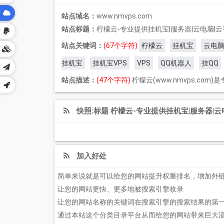
站
站点域名：
www.nmvps.com
站点标题：
柠檬云-专业提供挂机宝|服务器|云电脑|云手
站
站点关键词：
(67个字符)
柠檬云
挂机宝
云电
区
挂机宝
挂机宝VPS
VPS
QQ机器人
挂QQ
站
站点描述：
(47个字符)
柠檬云(www.nmvps.c
站
快照:标题 柠檬云-专业提供挂机宝|服务器|云电
加入好处
简单来说就是可以给您的网站提升权重排名，增加外
让您的网站更快、更多地被搜索引擎收录
让您的网站名称的关键词在搜索引擎的搜索结果的第
通过本站这个分类目录平台从而给您的网站带来巨大