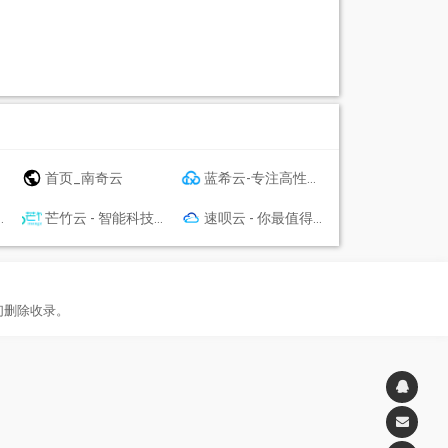
首页_南奇云
蓝希云-专注高性价比简单好用的云计算产品-青云互联
芒竹云 - 智能科技 放眼未来
速呗云 - 你最值得信任的云上主机商
们删除收录。