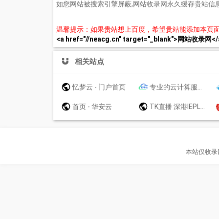
如您网站被搜索引擎屏蔽,网站收录网永久缓存贵站信
温馨提示：如果贵站想上百度，希望贵站能添加本页
<a href="//neacg.cn" target="_blank">网站收录网</
相关站点
忆梦云 - 门户首页
专业的云计算服务及云解决方案提供商_益华云
首页 - 华安云
TK直播 深港IEPL专线流量转发
本站仅收录