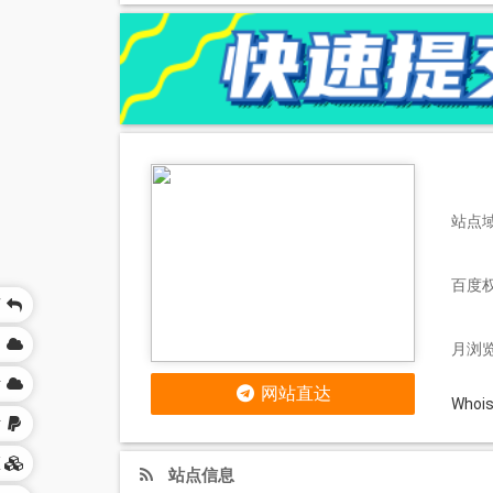
站点域
百度
页
网
月浏览
站
网站直达
Who
站
区
站点信息