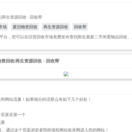
再生资源回收 - 回收帮
市场
废旧物资回收
再生资源回收
回收帮
平台，您可以在旧货回收市场免费发布查找附近最新二手闲置物品回收、
资回收|再生资源回收 - 回收帮
链和网站流量！如果细分的话那么有如下几个好处！
一页甚至第一个
流量
息，通过这个页面浏览者照样借助网站收录网进入您的网站！