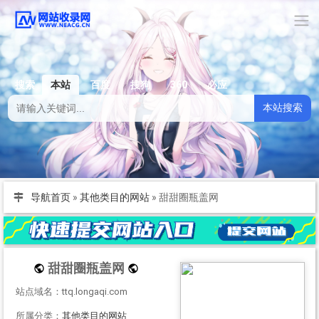
搜索
本站
百度
搜狗
360
必应
本站搜索
导航首页
»
其他类目的网站
»
甜甜圈瓶盖网
甜甜圈瓶盖网
站点域名：ttq.longaqi.com
所属分类：
其他类目的网站