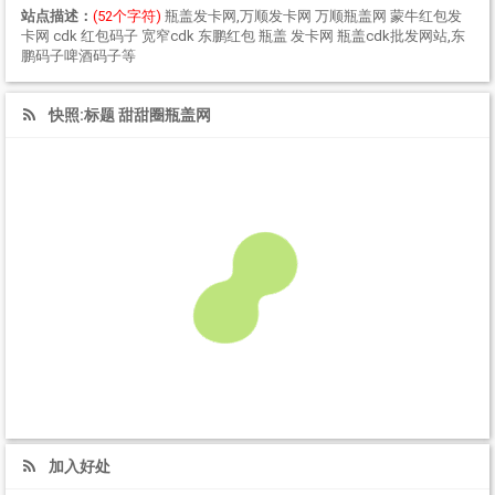
站点描述：
(52个字符)
瓶盖发卡网,万顺发卡网 万顺瓶盖网 蒙牛红包发
卡网 cdk 红包码子 宽窄cdk 东鹏红包 瓶盖 发卡网 瓶盖cdk批发网站,东
鹏码子啤酒码子等
快照:标题 甜甜圈瓶盖网
加入好处