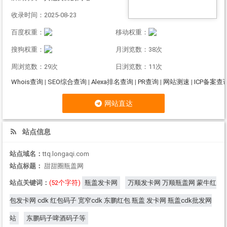
收录时间：2025-08-23
百度权重：
移动权重：
搜狗权重：
月浏览数：38次
周浏览数：29次
日浏览数：11次
Whois查询
|
SEO综合查询
|
Alexa排名查询
|
PR查询
|
网站测速
|
ICP备案查
网站直达
站点信息
站点域名：
ttq.longaqi.com
站点标题：
甜甜圈瓶盖网
站点关键词：
(52个字符)
瓶盖发卡网
万顺发卡网 万顺瓶盖网 蒙牛红
包发卡网 cdk 红包码子 宽窄cdk 东鹏红包 瓶盖 发卡网 瓶盖cdk批发网
站
东鹏码子啤酒码子等