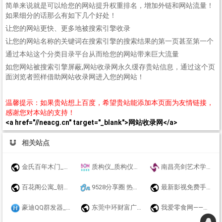
简单来说就是可以给您的网站提升权重排名，增加外链和网站流量！
如果细分的话那么有如下几个好处！
让您的网站更快、更多地被搜索引擎收录
让您的网站名称的关键词在搜索引擎的搜索结果的第一页甚至第一个
通过本站这个分类目录平台从而给您的网站带来巨大流量
如您网站被搜索引擎屏蔽,网站收录网永久缓存贵站信息，通过这个页
面浏览者照样借助网站收录网进入您的网站！
温馨提示：如果贵站想上百度，希望贵站能添加本页面为友情链接，
感谢您对本站的支持！
<a href="//neacg.cn" target="_blank">网站收录网</a>
相关站点
金氏百年木门_北京金氏百年木业有限责任公司
质构仪_质构仪测试参数_质构分析仪_流变仪,电子舌鼻-苏州保曼精密官方网站
南昌亮剑艺术学校-艺术学校-南昌美术学校-南昌画室-南昌美术培训
百花阁公寓_朝阳区会所_会所点评_北京sizu会所
9528分享圈 热爱网络互联网,收集资源,分享乐趣! - 虚拟的网络世界
最新影视免费手机在线观看,电影网
豪迪QQ群发器_微信群发器_2023群发助手软件免费使用
东莞中环财富广场-首页
我爱零食网——好吃又不贵的网红进口零食网站看这里