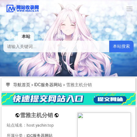
搜索
本站
百度
搜狗
360
必应
本站搜索
导航首页
»
IDC服务器网站
»
雪雅主机分销
雪雅主机分销
站点域名：host.yachin.top
所属分类：
IDC服务器网站