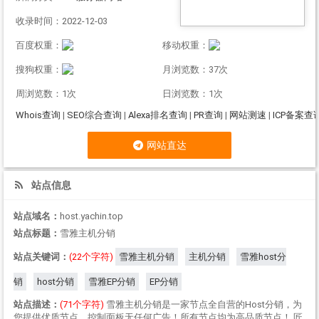
收录时间：2022-12-03
百度权重：
移动权重：
搜狗权重：
月浏览数：37次
周浏览数：1次
日浏览数：1次
Whois查询
|
SEO综合查询
|
Alexa排名查询
|
PR查询
|
网站测速
|
ICP备案查
网站直达
站点信息
站点域名：
host.yachin.top
站点标题：
雪雅主机分销
站点关键词：
(22个字符)
雪雅主机分销
主机分销
雪雅host分
销
host分销
雪雅EP分销
EP分销
站点描述：
(71个字符)
雪雅主机分销是一家节点全自营的Host分销，为
您提供优质节点，控制面板无任何广告！所有节点均为高品质节点！ 匠