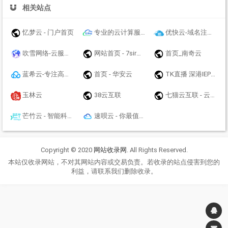
相关站点
忆梦云 - 门户首页
专业的云计算服务及云解决方案提供商_益华云
优快云-域名注册,云服务器,商标注册等互联网基础业务服务商 - 优快云
吹雪网络-云服务器-高防云服务器-BGP服务器-高防服务器租用-海外云服务器-物理机-裸金属服务器
网站首页 - 7sir云计算
首页_南奇云
蓝希云-专注高性价比简单好用的云计算产品-青云互联
首页 - 华安云
TK直播 深港IEPL专线流量转发
玉林云
38云互联
七猫云互联 - 云服务器_挂机宝_虚拟主机业务提供商
芒竹云 - 智能科技 放眼未来
速呗云 - 你最值得信任的云上主机商
Copyright © 2020
网站收录网
. All Rights Reserved.
本站仅收录网站，不对其网站内容或交易负责。若收录的站点侵害到您的
利益，请联系我们删除收录。