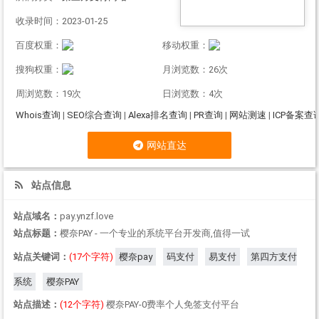
收录时间：2023-01-25
百度权重：
移动权重：
搜狗权重：
月浏览数：26次
周浏览数：19次
日浏览数：4次
Whois查询
|
SEO综合查询
|
Alexa排名查询
|
PR查询
|
网站测速
|
ICP备案查
网站直达
站点信息
站点域名：
pay.ynzf.love
站点标题：
樱奈PAY - 一个专业的系统平台开发商,值得一试
站点关键词：
(17个字符)
樱奈pay
码支付
易支付
第四方支付
系统
樱奈PAY
站点描述：
(12个字符)
樱奈PAY-0费率个人免签支付平台