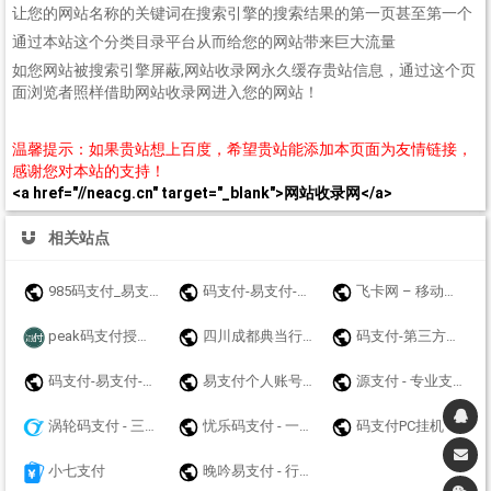
让您的网站名称的关键词在搜索引擎的搜索结果的第一页甚至第一个
通过本站这个分类目录平台从而给您的网站带来巨大流量
如您网站被搜索引擎屏蔽,网站收录网永久缓存贵站信息，通过这个页
面浏览者照样借助网站收录网进入您的网站！
温馨提示：如果贵站想上百度，希望贵站能添加本页面为友情链接，
感谢您对本站的支持！
<a href="//neacg.cn" target="_blank">网站收录网</a>
相关站点
985码支付_易支付_免挂码支付官网_即时到账聚合支付接口
码支付-易支付-源支付-聚合支付-我爱码支付
飞卡网 – 移动联通电信19元无限流量卡推荐_正规手机卡办理
peak码支付授权官网_一款优质的免挂码支付系统-peak码支付正版授权_一站式搭建_免签约免挂机免输入码支付
四川成都典当行公司|成都房产抵押典当|成都车辆质押典当|奢侈品手表黄金评估鉴定寄卖|大额短借垫资个人小额贷款联系方式：13548135501【官方网站】www.yicf.cn
码支付-第三方收款平台
码支付-易支付-源支付-聚合支付-爱码付-爱上扫码支付-码支付官网
易支付个人账号免签约支付api接口网站收款码实时通知工具码支付平台-猴支付
源支付 - 专业支付技术服务商 - 支付接口、三方支付接口、四方支付接口！
涡轮码支付 - 三网免挂稳定
忧乐码支付 - 一个专业的系统平台开发商,值得一试
码支付PC挂机
小七支付
晚吟易支付 - 行业领先的免签约支付平台