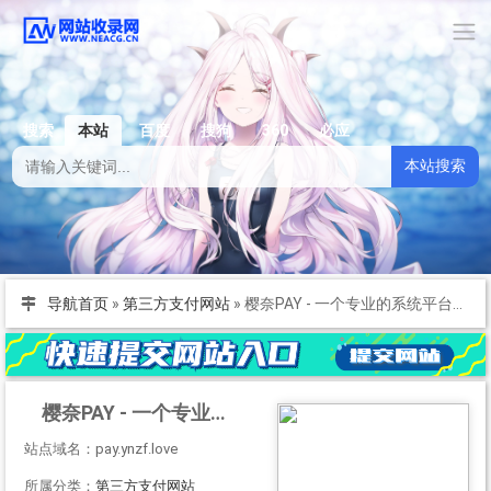
搜索
本站
百度
搜狗
360
必应
本站搜索
导航首页
»
第三方支付网站
»
樱奈PAY - 一个专业的系统平台开发商,值得一试
樱奈PAY - 一个专业的系统平台开发商,值得一试
站点域名：pay.ynzf.love
所属分类：
第三方支付网站