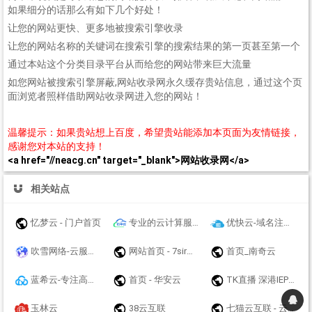
如果细分的话那么有如下几个好处！
让您的网站更快、更多地被搜索引擎收录
让您的网站名称的关键词在搜索引擎的搜索结果的第一页甚至第一个
通过本站这个分类目录平台从而给您的网站带来巨大流量
如您网站被搜索引擎屏蔽,网站收录网永久缓存贵站信息，通过这个页
面浏览者照样借助网站收录网进入您的网站！
温馨提示：如果贵站想上百度，希望贵站能添加本页面为友情链接，
感谢您对本站的支持！
<a href="//neacg.cn" target="_blank">网站收录网</a>
相关站点
忆梦云 - 门户首页
专业的云计算服务及云解决方案提供商_益华云
优快云-域名注册,云服务器,商标注册等互联网基础业务服务商 - 优快云
吹雪网络-云服务器-高防云服务器-BGP服务器-高防服务器租用-海外云服务器-物理机-裸金属服务器
网站首页 - 7sir云计算
首页_南奇云
蓝希云-专注高性价比简单好用的云计算产品-青云互联
首页 - 华安云
TK直播 深港IEPL专线流量转发
玉林云
38云互联
七猫云互联 - 云服务器_挂机宝_虚拟主机业务提供商