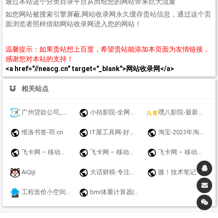
通过本站这个分类目录平台从而给您的网站带来巨大流量
如您网站被搜索引擎屏蔽,网站收录网永久缓存贵站信息，通过这个页
面浏览者照样借助网站收录网进入您的网站！
温馨提示：如果贵站想上百度，希望贵站能添加本页面为友情链接，
感谢您对本站的支持！
<a href="//neacg.cn" target="_blank">网站收录网</a>
相关站点
广州贷款公司_广州个人小额贷款_广州银行信用贷款_广州公积金贷款_广盛普惠
小桔影院-全网视频免费在线观看
嘿八影院-最新电影电视剧免费高清在线观看
维洛书签-羽.cn
IT屋工具网-好用的在线工具都在这里！
淘宝-2023年淘宝双十一大促攻略_双11红包天猫超市优惠劵秒杀免单商品
飞卡网 – 移动联通电信19元无限流量卡推荐_正规手机卡办理
飞卡网 – 移动联通电信19元无限流量卡推荐_正规手机卡办理
飞卡网 – 移动联通电信19元无限流量卡推荐_正规手机卡办理
AiQiji
大话财税-专注工商财税金融牌照领域代理机构！
嗷！技术笔记
工程造价小空间-每个造价员都关注的网站
bmi体重计算器|免费bmi在线计算器 - BMI标准计算器