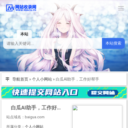
搜索
本站
百度
搜狗
360
必应
本站搜索
导航首页
»
个人小网站
»
白瓜AI助手，工作好帮手
白瓜AI助手，工作好帮手
站点域名：baigua.com
所属分类：
个人小网站