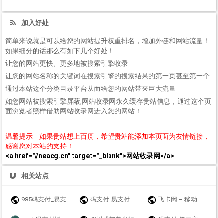
加入好处
简单来说就是可以给您的网站提升权重排名，增加外链和网站流量！
如果细分的话那么有如下几个好处！
让您的网站更快、更多地被搜索引擎收录
让您的网站名称的关键词在搜索引擎的搜索结果的第一页甚至第一个
通过本站这个分类目录平台从而给您的网站带来巨大流量
如您网站被搜索引擎屏蔽,网站收录网永久缓存贵站信息，通过这个页
面浏览者照样借助网站收录网进入您的网站！
温馨提示：如果贵站想上百度，希望贵站能添加本页面为友情链接，
感谢您对本站的支持！
<a href="//neacg.cn" target="_blank">网站收录网</a>
相关站点
985码支付_易支付_免挂码支付官网_即时到账聚合支付接口
码支付-易支付-源支付-聚合支付-我爱码支付
飞卡网 – 移动联通电信19元无限流量卡推荐_正规手机卡办理