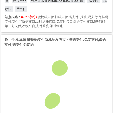
包
微信wap
帮助开发者快速集成到自己相应产品
效率高
见
效快
费率低
站点描述：
(67个字符)
蜜桃码支付,扫码支付,码支付--,彩虹易支付,免挂码
支付,支付宝微信接口,及时到账接口,免签约接口,聚合支付接口,银联支付,
第三方支付,收款平台,支付系统,即时到账
快照:标题 蜜桃码支付新地址发布页 - 扫码支付,免签支付,聚合
支付,码支付免签约