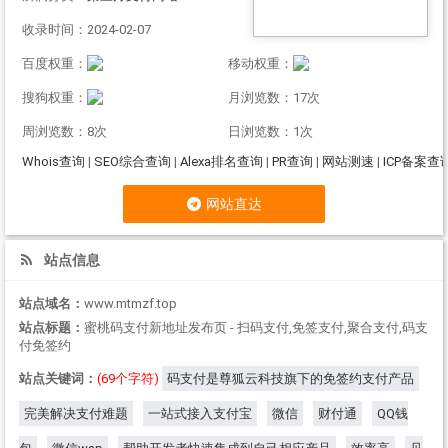
收录时间：2024-02-07
百度权重：
移动权重：
搜狗权重：
月浏览数：17次
周浏览数：8次
日浏览数：1次
Whois查询
|
SEO综合查询
|
Alexa排名查询
|
PR查询
|
网站测速
|
ICP备案查
网站直达
站点信息
站点域名：
www.mtmzf.top
站点标题：
蜜桃码支付新地址发布页 - 扫码支付,免签支付,聚合支付,码支
付免签约
站点关键词：
(69个字符)
码支付是尊狐云科技旗下的免签约支付产品
完美解决支付难题
一站式接入支付宝
微信
财付通
QQ钱