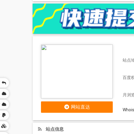
站点域名
百度
页
网
月浏览
站
网站直达
Who
站
区
站点信息