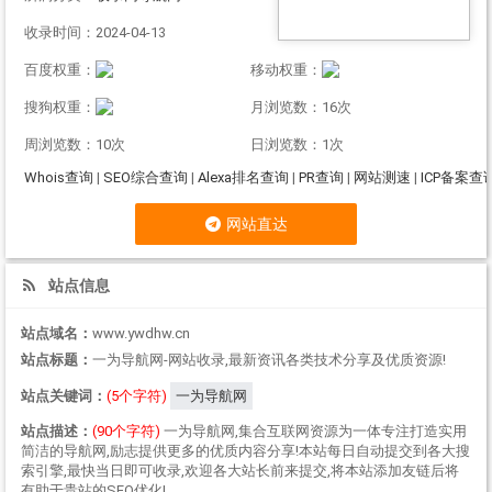
收录时间：2024-04-13
百度权重：
移动权重：
搜狗权重：
月浏览数：16次
周浏览数：10次
日浏览数：1次
Whois查询
|
SEO综合查询
|
Alexa排名查询
|
PR查询
|
网站测速
|
ICP备案查
网站直达
站点信息
站点域名：
www.ywdhw.cn
站点标题：
一为导航网-网站收录,最新资讯各类技术分享及优质资源!
站点关键词：
(5个字符)
一为导航网
站点描述：
(90个字符)
一为导航网,集合互联网资源为一体专注打造实用
简洁的导航网,励志提供更多的优质内容分享!本站每日自动提交到各大搜
索引擎,最快当日即可收录,欢迎各大站长前来提交,将本站添加友链后将
有助于贵站的SEO优化!