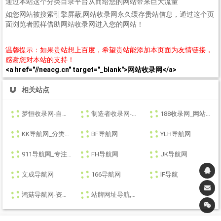
通过本站这个分类目录平台从而给您的网站带来巨大流量
如您网站被搜索引擎屏蔽,网站收录网永久缓存贵站信息，通过这个页
面浏览者照样借助网站收录网进入您的网站！
温馨提示：如果贵站想上百度，希望贵站能添加本页面为友情链接，
感谢您对本站的支持！
<a href="//neacg.cn" target="_blank">网站收录网</a>
相关站点
梦恒收录网-自动链接-友情链接网
制造者收录网-收录优秀网址-自动秒收录
188收录网_网站收录-友情链接交换-网址收录-自动秒收录
KK导航网_分类目录_收录精选的导航网站
BF导航网
YLH导航网
911导航网_专注网址收录研究
FH导航网
JK导航网
文成导航网
166导航网
lF导航
鸿菇导航网-资源网址导航 - 汇集各大资源网 - 优质教程技术网 - 搜集资源就从这里开始
站牌网址导航,提供全面自动秒收录服务，覆盖分类信息和多元导航目录，为您快速定位所需资源。