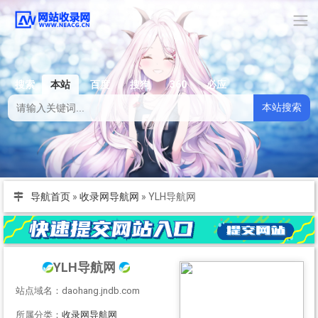
搜索
本站
百度
搜狗
360
必应
本站搜索
导航首页
»
收录网导航网
»
YLH导航网
YLH导航网
站点域名：daohang.jndb.com
所属分类：
收录网导航网