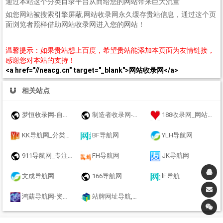
通过本站这个分类目录平台从而给您的网站带来巨大流量
如您网站被搜索引擎屏蔽,网站收录网永久缓存贵站信息，通过这个页
面浏览者照样借助网站收录网进入您的网站！
温馨提示：如果贵站想上百度，希望贵站能添加本页面为友情链接，
感谢您对本站的支持！
<a href="//neacg.cn" target="_blank">网站收录网</a>
相关站点
梦恒收录网-自动链接-友情链接网
制造者收录网-收录优秀网址-自动秒收录
188收录网_网站收录-友情链接交换-网址收录-自动秒收录
KK导航网_分类目录_收录精选的导航网站
BF导航网
YLH导航网
911导航网_专注网址收录研究
FH导航网
JK导航网
文成导航网
166导航网
lF导航
鸿菇导航网-资源网址导航 - 汇集各大资源网 - 优质教程技术网 - 搜集资源就从这里开始
站牌网址导航,提供全面自动秒收录服务，覆盖分类信息和多元导航目录，为您快速定位所需资源。