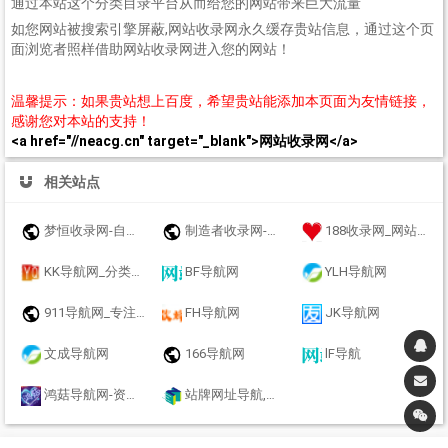
通过本站这个分类目录平台从而给您的网站带来巨大流量
如您网站被搜索引擎屏蔽,网站收录网永久缓存贵站信息，通过这个页
面浏览者照样借助网站收录网进入您的网站！
温馨提示：如果贵站想上百度，希望贵站能添加本页面为友情链接，
感谢您对本站的支持！
<a href="//neacg.cn" target="_blank">网站收录网</a>
相关站点
梦恒收录网-自动链接-友情链接网
制造者收录网-收录优秀网址-自动秒收录
188收录网_网站收录-友情链接交换-网址收录-自动秒收录
KK导航网_分类目录_收录精选的导航网站
BF导航网
YLH导航网
911导航网_专注网址收录研究
FH导航网
JK导航网
文成导航网
166导航网
lF导航
鸿菇导航网-资源网址导航 - 汇集各大资源网 - 优质教程技术网 - 搜集资源就从这里开始
站牌网址导航,提供全面自动秒收录服务，覆盖分类信息和多元导航目录，为您快速定位所需资源。