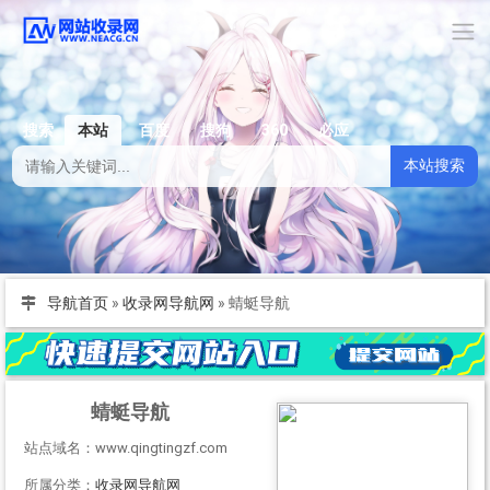
搜索
本站
百度
搜狗
360
必应
本站搜索
导航首页
»
收录网导航网
»
蜻蜓导航
蜻蜓导航
站点域名：www.qingtingzf.com
所属分类：
收录网导航网