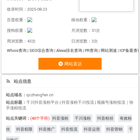
收录时间：2025-08-23
百度权重：
移动权重：
搜狗权重：
月浏览数：51次
周浏览数：43次
日浏览数：3次
Whois查询
|
SEO综合查询
|
Alexa排名查询
|
PR查询
|
网站测速
|
ICP备案查
网站直达
站点信息
站点域名：
qczhangfen.cn
站点标题：
千川抖音涨粉平台 | 抖音涨粉千川投流 | 视频号涨粉投流｜快
手涨粉投流
站点关键词：
(40个字符)
抖音涨粉
千川涨粉
抖音粉丝
有效粉
丝
抖音权限
抖音推广
抖音投流
抖音运营
抖音营销
千