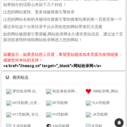
如果细分的话那么有如下几个好处！
让您的网站更快、更多地被搜索引擎收录
让您的网站名称的关键词在搜索引擎的搜索结果的第一页甚至第一个
通过本站这个分类目录平台从而给您的网站带来巨大流量
如您网站被搜索引擎屏蔽,网站收录网永久缓存贵站信息，通过这个页
面浏览者照样借助网站收录网进入您的网站！
温馨提示：如果贵站想上百度，希望贵站能添加本页面为友情链接，
感谢您对本站的支持！
<a href="//neacg.cn" target="_blank">网站收录网</a>
相关站点
梦恒收录网-自动链接-友情链接网
制造者收录网-收录优秀网址-自动秒收录
188收录网_网站收录-友情链接交换-网址收录-自动秒收录
KK导航网_分类目录_收录精选的导航网站
BF导航网
YLH导航网
911导航网_专注网址收录研究
FH导航网
JK导航网
文成导航网
166导航网
lF导航