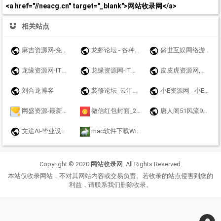
<a href="//neacg.cn" target="_blank">网站收录网</a>
相关站点
麻吉资源网-免费游戏辅助分享网-众多破解软件资源论坛 - www.k7788.cn - www.k7788.cn
龙虾论坛 - 各种资源汇合，免费大全，互相交流，影视音乐软件游戏等
盛世互娱网络游戏
龙缘资源网-IT技术分享博客
龙缘资源网-IT技术分享博客
皮皮虎资源网,网站源码,源码,手游源码,传奇手游源码,游戏源码,手游一键端,战神引擎,幽冥传奇,白日门传奇,亲测源码,站长源码,源码网,源码站 ,站长亲测,详细视频配套,网站资源，网站技术，网站搭建
刘合龙博客
装修论坛_云汇社区_云汇社区【官网】
小E资源网 - 小E希望来的每个兄弟都能赚到钱
网盛资源-最新刷机包,救砖解锁,刷机工具教程,免费下载，安卓免费破解APP下载，源码资源，破解软件资源
微信红包封面_2024_新年_龙年_春节_动态_变异_音乐_特效_表白_节日_美女_卡通_可爱_婚礼_随礼_压岁钱_微信红包封面皮肤
唐人阁51风流91快活林修车大队一品探花信息论坛
文途AI-毕业设计毕业论文开题报告在线AI写作平台原创文章在线生成工具
mac软件下载Windows软件下载兔子博客资源网
Copyright © 2020
网站收录网
. All Rights Reserved.
本站仅收录网站，不对其网站内容或交易负责。若收录的站点侵害到您的
利益，请联系我们删除收录。