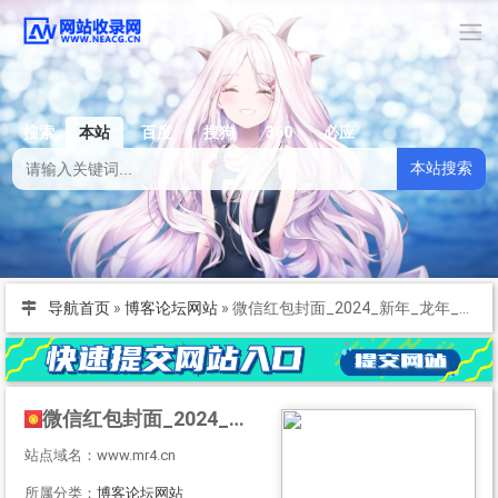
搜索
本站
百度
搜狗
360
必应
本站搜索
导航首页
»
博客论坛网站
»
微信红包封面_2024_新年_龙年_春节_动态_变异_音乐_特效_表白_节日_美女_卡通_可爱_婚礼_随礼_压岁钱_微信红包封面皮肤
微信红包封面_2024_新年_龙年_春节_动态_变异_音乐_特效_表白_节日_美女_卡通_可爱_婚礼_随礼_压岁钱_微信红包封面皮肤
站点域名：www.mr4.cn
所属分类：
博客论坛网站