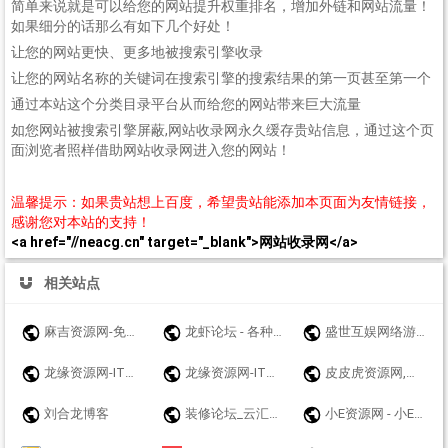
简单来说就是可以给您的网站提升权重排名，增加外链和网站流量！
如果细分的话那么有如下几个好处！
让您的网站更快、更多地被搜索引擎收录
让您的网站名称的关键词在搜索引擎的搜索结果的第一页甚至第一个
通过本站这个分类目录平台从而给您的网站带来巨大流量
如您网站被搜索引擎屏蔽,网站收录网永久缓存贵站信息，通过这个页
面浏览者照样借助网站收录网进入您的网站！
温馨提示：如果贵站想上百度，希望贵站能添加本页面为友情链接，
感谢您对本站的支持！
<a href="//neacg.cn" target="_blank">网站收录网</a>
相关站点
麻吉资源网-免费游戏辅助分享网-众多破解软件资源论坛 - www.k7788.cn - www.k7788.cn
龙虾论坛 - 各种资源汇合，免费大全，互相交流，影视音乐软件游戏等
盛世互娱网络游戏
龙缘资源网-IT技术分享博客
龙缘资源网-IT技术分享博客
皮皮虎资源网,网站源码,源码,手游源码,传奇手游源码,游戏源码,手游一键端,战神引擎,幽冥传奇,白日门传奇,亲测源码,站长源码,源码网,源码站 ,站长亲测,详细视频配套,网站资源，网站技术，网站搭建
刘合龙博客
装修论坛_云汇社区_云汇社区【官网】
小E资源网 - 小E希望来的每个兄弟都能赚到钱