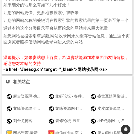
如果细分的话那么有如下几个好处！
让您的网站更快、更多地被搜索引擎收录
让您的网站名称的关键词在搜索引擎的搜索结果的第一页甚至第一个
通过本站这个分类目录平台从而给您的网站带来巨大流量
如您网站被搜索引擎屏蔽,网站收录网永久缓存贵站信息，通过这个页
面浏览者照样借助网站收录网进入您的网站！
温馨提示：如果贵站想上百度，希望贵站能添加本页面为友情链接，
感谢您对本站的支持！
<a href="//neacg.cn" target="_blank">网站收录网</a>
相关站点
麻吉资源网-免费游戏辅助分享网-众多破解软件资源论坛 - www.k7788.cn - www.k7788.cn
龙虾论坛 - 各种资源汇合，免费大全，互相交流，影视音乐软件游戏等
盛世互娱网络游戏
龙缘资源网-IT技术分享博客
龙缘资源网-IT技术分享博客
皮皮虎资源网,网站源码,源码,手游源码,传奇手游源码,游戏源码,手游一键端,战神引擎,幽冥传奇,白日门传奇,亲测源码,站长源码,源码网,源码站 ,站长亲测,详细视频配套,网站资源，网站技术，网站搭建
刘合龙博客
装修论坛_云汇社区_云汇社区【官网】
小E资源网 - 小E希望来的每个兄弟都能赚到钱
网盛资源-最新刷机包,救砖解锁,刷机工具教程,免费下载，安卓免费破解APP下载，源码资源，破解软件资源
微信红包封面_2024_新年_龙年_春节_动态_变异_音乐_特效_表白_节日_美女_卡通_可爱_婚礼_随礼_压岁钱_微信红包封面皮肤
唐人阁51风流91快活林修车大队一品探花信息论坛