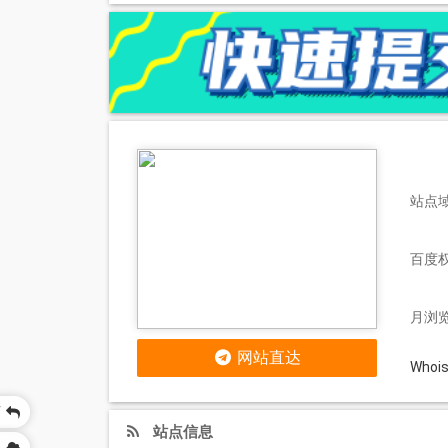
站点域名
百度
月浏览
网站直达
Who
页
站点信息