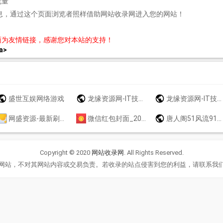
流量
息，通过这个页面浏览者照样借助网站收录网进入您的网站！
面为友情链接，感谢您对本站的支持！
a>
盛世互娱网络游戏
龙缘资源网-IT技术分享博客
龙缘资源网-IT技术分享博客
网盛资源-最新刷机包,救砖解锁,刷机工具教程,免费下载，安卓免费破解APP下载，源码资源，破解软件资源
微信红包封面_2024_新年_龙年_春节_动态_变异_音乐_特效_表白_节日_美女_卡通_可爱_婚礼_随礼_压岁钱_微信红包封面皮肤
唐人阁51风流91快活林修车大队一品探花信息论坛
Copyright © 2020
网站收录网
. All Rights Reserved.
网站，不对其网站内容或交易负责。若收录的站点侵害到您的利益，请联系我