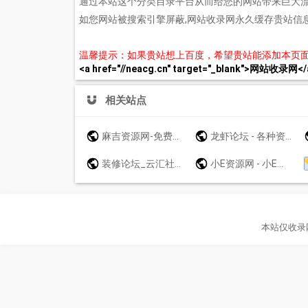
通过本站这个分类目录平台从而给您的网站带来巨大
如您网站被搜索引擎屏蔽,网站收录网永久缓存贵站信
温馨提示：如果贵站想上百度，希望贵站能添加本页
<a href="//neacg.cn" target="_blank">网站收录网</
相关站点
麻吉资源网-免费游戏辅助分享网-众多破解软件资源论坛 - www.k7788.cn - www.k7788.cn
龙虾论坛 - 各种资源汇合，免费大全，互相交流，影视音乐软件游戏等
装修论坛_云汇社区_云汇社区【官网】
小E资源网 - 小E希望来的每个兄弟都能赚到钱
本站仅收录