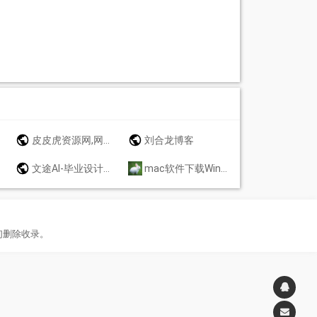
皮皮虎资源网,网站源码,源码,手游源码,传奇手游源码,游戏源码,手游一键端,战神引擎,幽冥传奇,白日门传奇,亲测源码,站长源码,源码网,源码站 ,站长亲测,详细视频配套,网站资源，网站技术，网站搭建
刘合龙博客
文途AI-毕业设计毕业论文开题报告在线AI写作平台原创文章在线生成工具
mac软件下载Windows软件下载兔子博客资源网
们删除收录。