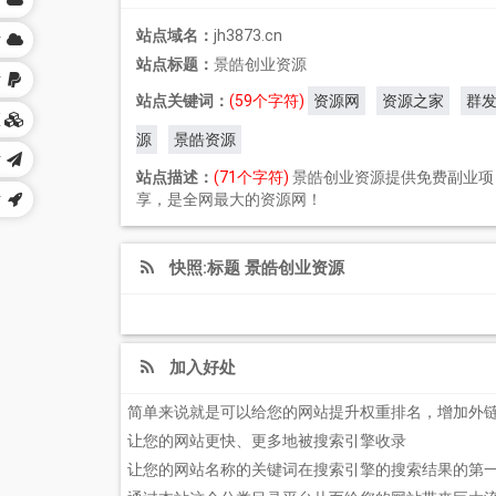
网
站点域名：
jh3873.cn
站
站点标题：
景皓创业资源
站
站点关键词：
(59个字符)
资源网
资源之家
群
区
源
景皓资源
站
站点描述：
(71个字符)
景皓创业资源提供免费副业项
站
享，是全网最大的资源网！
快照:标题 景皓创业资源
加入好处
简单来说就是可以给您的网站提升权重排名，增加外
让您的网站更快、更多地被搜索引擎收录
让您的网站名称的关键词在搜索引擎的搜索结果的第